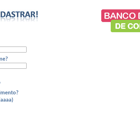
me?
o
cimento?
aaaa)