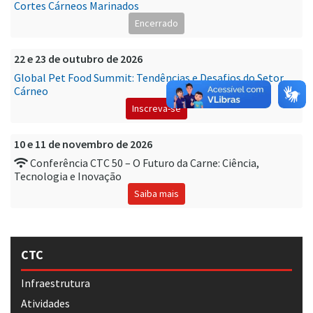
Cortes Cárneos Marinados
Encerrado
22 e 23 de outubro de 2026
Global Pet Food Summit: Tendências e Desafios do Setor
Cárneo
Inscreva-se
10 e 11 de novembro de 2026
Conferência CTC 50 – O Futuro da Carne: Ciência,
Tecnologia e Inovação
Saiba mais
CTC
Infraestrutura
Atividades