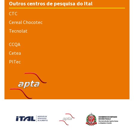
Outros centros de pesquisa do Ital
CTC
Cereal Chocotec
Tecnolat
CCQA
Cetea
PITec