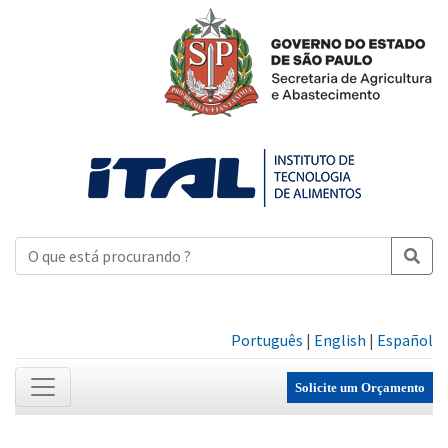
Português
|
English
|
Español
Solicite um Orçamento