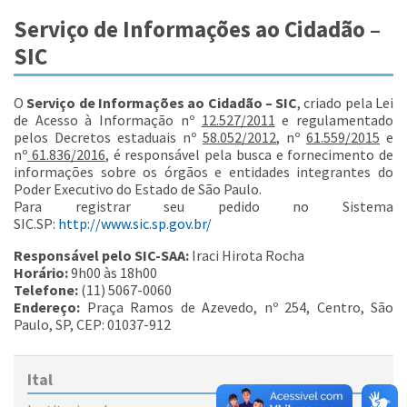
Serviço de Informações ao Cidadão –
SIC
O
Serviço de Informações ao Cidadão – SIC
, criado pela Lei
de Acesso à Informação nº
12.527/2011
e regulamentado
pelos Decretos estaduais nº
58.052/2012
, nº
61.559/2015
e
nº
61.836/2016
, é responsável pela busca e fornecimento de
informações sobre os órgãos e entidades integrantes do
Poder Executivo do Estado de São Paulo.
Para registrar seu pedido no Sistema
SIC.SP:
http://www.sic.sp.gov.br/
Responsável pelo SIC-SAA:
Iraci Hirota Rocha
Horário:
9h00 às 18h00
Telefone:
(11) 5067-0060
Endereço:
Praça Ramos de Azevedo, nº 254, Centro, São
Paulo, SP, CEP: 01037-912
Ital